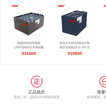
海斯特E60XN电瓶
杭州叉车BD30电动平板
12HPZB900叉车用铅酸
搬运车电瓶24-D-240 贝
蓄电池配置容量 海斯特加
朗斯蓄电池品牌厂家批发
¥31000
¥10800
水叉车电瓶规格表
杭叉品牌BD30电动平板
12HPZB900荷贝克
车蓄电池沉入车架底部,超
hoppecke叉车电瓶规格
低的重心位置确保了整机
型号,主要用于海斯特
稳定性,采用国际流行的大
E60XN四轮平衡重式叉车
圆弧、流线型造型,外形美
上,设计电压为48V,拥有强
观小巧,流线型更强,管式
大的容量,每天工作至少可
极板配方,可以为杭叉蓄电
达6小时以上,这种铅酸蓄
池配置自动补水系统.
电池比较成熟,目前市场应
正品低价
海量
用的牵引型叉车电池内部
质保二年，提供13%增值税发票
标准图纸，
极板构造普遍为管式极板,
活性物质通过灌粉机或挤