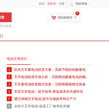
您好,
请登录
注册
我的商城
0
我的购物车
叉车电池
们
电池文章排行
1
杭州叉车蓄电池租赁方案：高效节能的铅酸蓄电池解决方案
2
叉车电池租赁市场分析：贝朗斯铅酸蓄电池的崛起与未来趋势
3
叉车蓄电池租赁模式创新：贝朗斯赋能物流装备升级
4
丰田叉车电池：提升效率,降低成本的关键所在
5
通过神钢叉车电池,提升仓储效率和生产力
6
永恒力叉车电池-提高工厂效率的关键