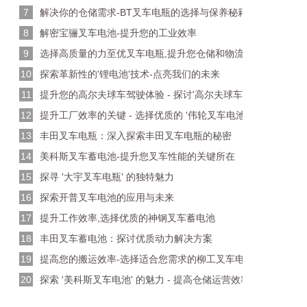
7
解决你的仓储需求-BT叉车电瓶的选择与保养秘籍
8
解密宝骊叉车电池-提升您的工业效率
9
选择高质量的力至优叉车电瓶,提升您仓储和物流效率
10
探索革新性的'锂电池'技术-点亮我们的未来
11
提升您的高尔夫球车驾驶体验 - 探讨'高尔夫球车电池'的多样选
12
提升工厂效率的关键 - 选择优质的 '伟轮叉车电池'
13
丰田叉车电瓶：深入探索丰田叉车电瓶的秘密
14
美科斯叉车蓄电池-提升您叉车性能的关键所在
15
探寻 '大宇叉车电瓶' 的独特魅力
16
探索开普叉车电池的应用与未来
17
提升工作效率,选择优质的神钢叉车蓄电池
18
丰田叉车蓄电池：探讨优质动力解决方案
19
提高您的搬运效率-选择适合您需求的柳工叉车电池
20
探索 '美科斯叉车电池' 的魅力 - 提高仓储运营效率的关键所在