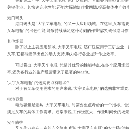
在制造工厂中,'大宇叉车电瓶' 也广泛应用。它能够为重型叉车
关键作业。其快速充电性能,还能大幅缩短作业间隙,提高整体生产效
港口码头
港口码头是 '大宇叉车电瓶' 的又一大应用领域。在这里,叉车
叉车电瓶' 的出色性能,能够持续满足这种苛刻的作业需求,确保港口
其他场景
除了以上主要应用领域,'大宇叉车电瓶' 还广泛应用于工矿企
叉车,它都能提供出色的动力支持,助力各行各业提升作业效率。
可以看出,'大宇叉车电瓶' 凭借其优异的性能特点,在多个应用
率,还为各行业的生产经营带来了显著的benefit。
'大宇叉车电瓶' 的选购要点有哪些?
对于有叉车使用需求的用户来说,'大宇叉车电瓶' 的选购非常重
电池容量
电池容量是选购 '大宇叉车电瓶' 时需要重点考虑的一个指标。
满足叉车的具体工作需求。通常来说,工作强度大、作业时间长的场景
安全防护
叉车作业存在一定的安全隐患,所以'大宇叉车电瓶' 的安全防护