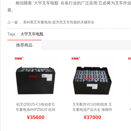
相信随着 '大宇叉车电瓶' 在各行业的广泛应用,它必将为叉车作
展。
上一篇 ：
美科斯叉车蓄电池-提升您叉车性能的关键所在
Tags：
大宇叉车电瓶
推荐商品
杭叉QSD25-C1电动牵引
叉车配件VCI1080批发 叉
车蓄电池4HPZS620 杭州
车蓄电池产品大全 海斯特
2.5叉车蓄电池80V620Ah
E80XN专用蓄电池品牌排
¥35600
¥37000
厂家批发
贝朗斯公司主要
行榜
VCI1080叉车工业蓄
生产杭叉牌电动牵引车蓄
电池品牌作为海斯特电动
电池,价格低廉,型号标准,
叉车专用配件,是叉车蓄电