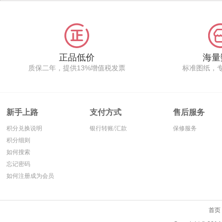
安装参数是根据杭州牵引
池体系中较为昂贵的部件,
车设计,QSD25是杭叉25
全系列采用日本JIS标准
吨大吨位牵引车,拥有
设计,是蓄电池品牌排名
80V/4HPZS620直流电
中,偏中上的等级,生产选
压,了解更多杭叉电瓶组的
用的材料及部件为行业内
报价,容量,使用说明,高清
优质国际品牌,确保了产品
正品低价
海量
图片,欢迎在线查询.
始终如一的可靠性,具有体
质保二年，提供13%增值税发票
标准图纸，
积小、容量大、寿命长、
维护少、外形美观等特
点。
新手上路
支付方式
售后服务
积分兑换说明
银行转账/汇款
保修服务
积分细则
如何搜索
忘记密码
如何注册成为会员
首页