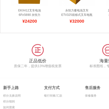
EKX412叉车电池
永恒力蓄电池叉车
6PzS690 永恒力
ETV325前移式叉车电瓶
Jungheinrich EKX412三
6HPzS930/48V 优质货源 
¥24200
¥32000
向堆垛拣选叉车电瓶
永恒
永恒力电瓶制造商
力jungheinrich叉车专用
JUNGHEINRICH永恒力
蓄电池采用螺丝纯铜软线
前移式叉车ETV系列电瓶
连接,维修方便,电流输出
选配高性能管式铅酸蓄电
稳定,在叉车配件市场,铅
池配组,48V电压直流AC
酸电瓶的更换成本占据整
配置,更多的容量选择,因
车比例25%,贝朗斯公司
铁箱空间较大,根据永恒力
提供永恒力叉车配件供应,
原装充电器适配不等的容
电动叉车维修保养,叉车培
量,可让蓄电池的寿命更
正品低价
海量
训等服务,全系列永恒力各
长,不同型号的电瓶,排列
质保二年，提供13%增值税发票
标准图纸，
种型号电瓶批发,性价比
方式不一样,可选永恒力自
高,容量大,保修时间长.
动加水车/补水系统作为辅
助保养.
新手上路
支付方式
售后服务
积分兑换说明
银行转账/汇款
保修服务
积分细则
如何搜索