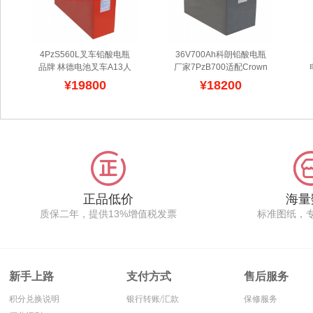
4PzS560L叉车铅酸电瓶
36V700Ah科朗铅酸电瓶
品牌 林德电池叉车A13人
厂家7PzB700适配Crown
下行三向窄通道仓储车
科朗三支点铲车RC552X-
¥19800
¥18200
48V系列
提供进口林德电
Cbox电池
Crown科朗叉
瓶叉车蓄电池的保养,维
车RC系列三轮平衡重叉
修,安装设计,容量配组等
车蓄电池具有寿命长,充放
服务,采用管式极板生产,
电次数高,使用周期长等特
拥有螺丝连接方式,维护简
性,型号规格符合科朗电动
单,原装防静电铁箱,让电
叉车安装与设计,服务时效
瓶散热更强,符合德国林德
长,可根据客户要求配置全
叉车蓄电池的出厂标准,型
自动灌液系统,先进合金配
号规格准确,可以改装增加
方,使得板栅具有优越的耐
正品低价
海量
电瓶容量,让林德叉车的工
腐特性,与科朗电瓶叉车搭
质保二年，提供13%增值税发票
标准图纸，
作时间越长,提供延续保修
配度高,这款科朗叉车电池
期增值,让客户买的放心.
可选电压为36V/48V.
新手上路
支付方式
售后服务
积分兑换说明
银行转账/汇款
保修服务