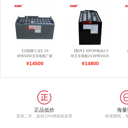
【贝朗斯工业】24-
【配件】KIPOR电动1.5
8PBS400叉车电瓶厂家
吨叉车电瓶24-6PBS/420 
供应TCM电动叉车1.5吨
广东开普叉车电池生产厂
¥14500
¥14800
平衡重叉车蓄电池
TCM叉
家
生产KIPOR开普叉车蓄
车电池全系列采用
电池,产品覆盖前移式,托
DIN/BS单体结构组合,动
盘车,平衡重,堆高机,牵引
力寿命长,配方比例先
车等系列电瓶,管式铜制技
进,TCM电动叉车是指以
术,具有寿命长,深循环次
电来进行作业的叉车,大多
数高,尺寸158或198系列,
数都是为蓄电池工
覆盖了JIS型号及DIN型
作,TCM（安徽）机械有
号,安装型号参数符合无锡
限公司,是由隶属日立集团
开普电动叉车电池设计,维
正品低价
海量
的日本TCM株式会社出资
修频率低,单体电瓶故障
质保二年，提供13%增值税发票
标准图纸，
兴建的日本独资企业,生产
少,价格实惠,全国包安装.
销售高性能的各种蓄电池
叉车、设备等及其零部