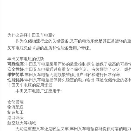
为什么选择丰田叉车电瓶?
作为仓储物流行业的关键设备,叉车的电池系统是其正常运转的重
叉车电瓶凭借卓越的品质和性能备受用户青睐。
丰田叉车电瓶的优势
可靠性高
:丰田叉车电瓶采用严格的质量控制标准,确保了极高的可靠
安全性好
:丰田叉车电瓶通过多重安全保护设计,有效预防了火灾、爆
维护简单
:丰田叉车电瓶无需频繁维修,用户可轻松进行日常保养。
性能优异
:丰田叉车电瓶提供持久稳定的动力输出,满足仓储作业的各
丰田叉车电瓶的应用场景
丰田叉车电瓶广泛应用于:
仓储管理
物流配送
制造加工
港口码头
航空航天等领域
无论是重型叉车还是轻型叉车,丰田叉车电瓶都能提供可靠的电力