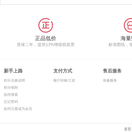
比高,型号齐全,交货快速,
EJG系列仓储叉车电动堆
主营丰田叉车系列动力电
垛搬运车蓄电池,内阻小,
池,产品包括电动叉车,托
自放电低,极板工程采用领
盘车,堆高车,牵引车,三轮
先的技术制造设备来生产,
车等各种丰田电动车辆,价
重载加厚涂膏管式极板,经
格便宜,安装参数准确,是
久耐用,设计寿命可达4-6
丰田叉车二级后市场较多
年,德国进口技术配方,配
正品低价
海量
的品牌.
套永恒力电动堆高机系列,
质保二年，提供13%增值税发票
标准图纸，
提升动力更加强,在永恒力
配件后市场,认知度较高,
性价比更强.
新手上路
支付方式
售后服务
积分兑换说明
银行转账/汇款
保修服务
积分细则
如何搜索
忘记密码
如何注册成为会员
首页