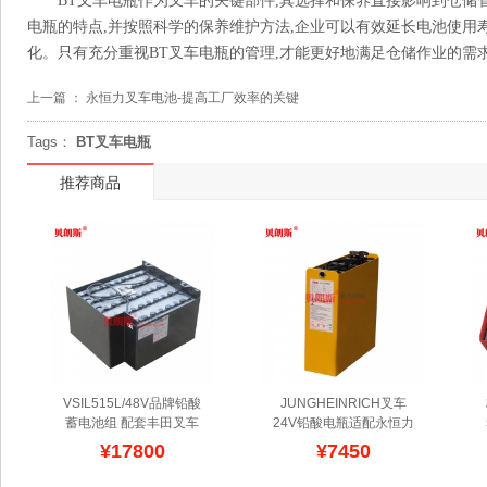
BT叉车电瓶作为叉车的关键部件,其选择和保养直接影响到仓储
电瓶的特点,并按照科学的保养维护方法,企业可以有效延长电池使用
化。只有充分重视BT叉车电瓶的管理,才能更好地满足仓储作业的需
上一篇 ：
永恒力叉车电池-提高工厂效率的关键
Tags：
BT叉车电瓶
推荐商品
VSIL515L/48V品牌铅酸
JUNGHEINRICH叉车
蓄电池组 配套丰田叉车
24V铅酸电瓶适配永恒力
7FBH10四轮叉车电池
贝
EJG110全电动仓储堆垛
¥17800
¥7450
朗斯电瓶厂家批发日本进
叉车电瓶3PzS345
广东叉
口电动叉车蓄电池组,性价
车电瓶厂家供应永恒力