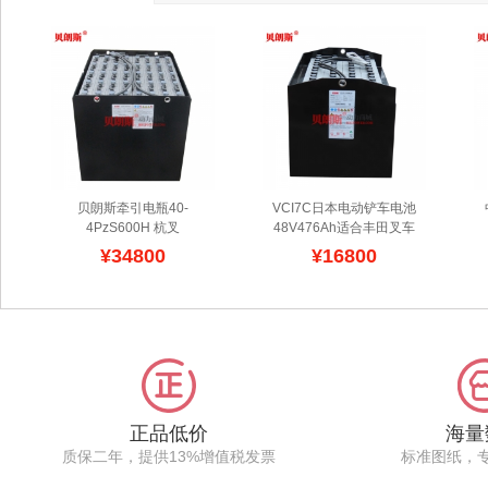
贝朗斯牵引电瓶40-
VCI7C日本电动铲车电池
4PzS600H 杭叉
48V476Ah适合丰田叉车
QSD25/25t电动牵引车电
8FBE15三轮铲车电瓶报
¥34800
¥16800
瓶 现货供应
贝朗斯提供杭
价
广东贝朗斯叉车蓄电池
州叉车电池的在线报价,安
厂家生产丰田/TOYOTA系
装型号图片比对,电瓶容量
列电动三轮车,平衡重,托
匹配,杭叉蓄电池组的相关
盘车,前移式叉车等牵引用
规格资讯,可根据不同车
铅酸电池,这种电瓶以动力
型,配置不到容量的铅酸电
为驱动,配置
池或者磷酸铁锂电池组,了
24V,48V,36V,72V,80V不
解电瓶的配件组成,新闻内
等的直流电压,技术成熟,
容,各种蓄电池的插头与安
以2V单体型式电瓶串联,
正品低价
海量
装位置等信息,包括杭州叉
符合丰田铲车的技术参数.
质保二年，提供13%增值税发票
标准图纸，
车维修配件供给,保养,技
术支持等服务.