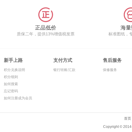
高了蓄电池适应苛刻高低
装,同款贝朗斯牌铅酸蓄电
温环境,恶劣电力条件的能
池可质保3年,超长的保修
力,电池内部装有特制安全
期,让客户买的放心,用的
阀,丰田各种仓库前移式车
心安,全国发货,安装参数
辆电瓶设计尺寸准确,富余
与GS电瓶铁箱一致。
正品低价
海量
容量高,螺丝连接,大容量,
质保二年，提供13%增值税发票
标准图纸，
保修时间长,现货交付.
新手上路
支付方式
售后服务
积分兑换说明
银行转账/汇款
保修服务
积分细则
如何搜索
忘记密码
如何注册成为会员
首页
Copyright ©