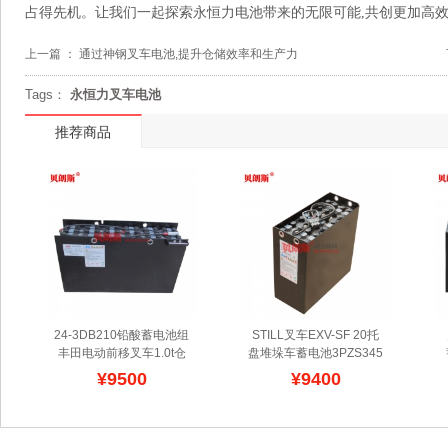
占得先机。让我们一起探索永恒力电池带来的无限可能,共创更加高效
上一篇 ：
通过神钢叉车电池,提升仓储效率和生产力
Tags：
永恒力叉车电池
推荐商品
24-3DB210铅酸蓄电池组 
STILL叉车EXV-SF 20托
丰田电动前移叉车1.0t仓
盘堆垛车蓄电池3PZS345 
库车电瓶48V210Ah
供应
EXV-SF 20叉车电池24V
¥9500
¥9400
丰田5FBR系列前移式电
批发
贝朗斯提供
瓶叉车蓄电池,贝朗斯品牌
GSYUASA叉车电瓶适配
配套,适配日系车辆,用耐
STILL蓄电池叉车,性能强
腐蚀好的特种铅钙合金,提
大,放电好,符合GS电池安