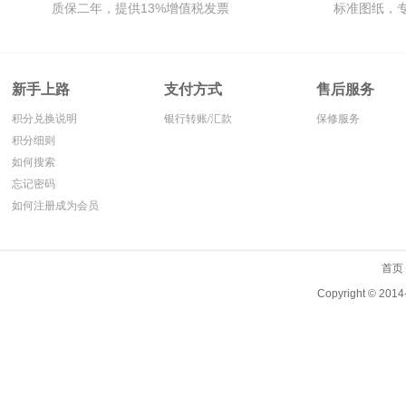
质保二年，提供13%增值税发票
标准图纸，
关系，库存备货充足，交
货快。
新手上路
支付方式
售后服务
积分兑换说明
银行转账/汇款
保修服务
积分细则
如何搜索
忘记密码
如何注册成为会员
首页
Copyright ©