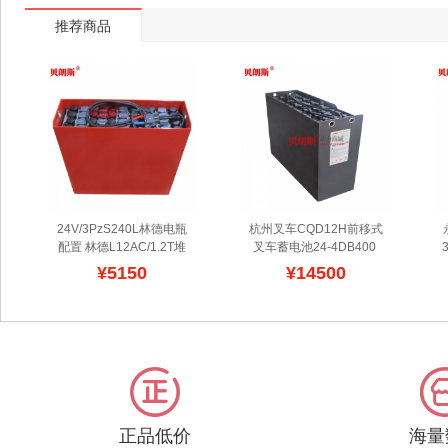
推荐商品
24V/3PzS240L林德电瓶
杭州叉车CQD12H前移式
配置 林德L12AC/1.2T堆
叉车蓄电池24-4DB400 
垛车电瓶配套表
林德托盘
杭叉叉车电瓶48V400Ah
¥5150
¥14500
车电瓶多数选择24V直流
批发
杭州叉车CQD12H前
电压使用，不等的容量配
移式叉车蓄电池选择
置可以选择高低根据自己
48V/4DB400为动力驱动,
的用车环境设置,这种与林
贝朗斯品牌配套,设计寿命
德堆垛车、牵引车、升高
1500次,容量富余达
叉车一样的蓄电池组，安
10.88%以上,可出具省质
装简单快速，设计寿命达
检报告书,提供权威鉴定,
5年以上，贝朗斯与林德
符合杭叉叉车电瓶的安装
叉车经销商、维修店、代
标准,价格低廉,配送及时.
正品低价
海量
理商拥有长期合作的战略