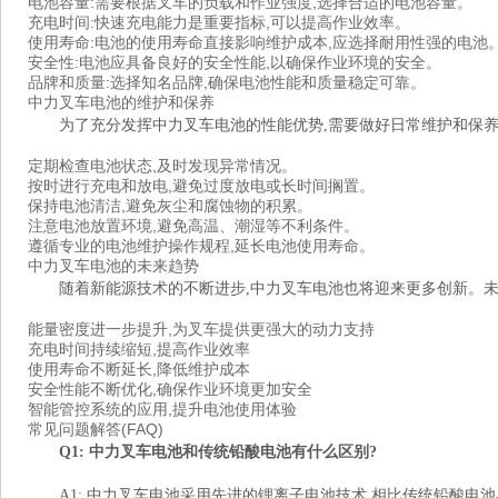
电池容量:需要根据叉车的负载和作业强度,选择合适的电池容量。
充电时间:快速充电能力是重要指标,可以提高作业效率。
使用寿命:电池的使用寿命直接影响维护成本,应选择耐用性强的电池
安全性:电池应具备良好的安全性能,以确保作业环境的安全。
品牌和质量:选择知名品牌,确保电池性能和质量稳定可靠。
中力叉车电池的维护和保养
为了充分发挥中力叉车电池的性能优势,需要做好日常维护和保养
定期检查电池状态,及时发现异常情况。
按时进行充电和放电,避免过度放电或长时间搁置。
保持电池清洁,避免灰尘和腐蚀物的积累。
注意电池放置环境,避免高温、潮湿等不利条件。
遵循专业的电池维护操作规程,延长电池使用寿命。
中力叉车电池的未来趋势
随着新能源技术的不断进步,中力叉车电池也将迎来更多创新。未
能量密度进一步提升,为叉车提供更强大的动力支持
充电时间持续缩短,提高作业效率
使用寿命不断延长,降低维护成本
安全性能不断优化,确保作业环境更加安全
智能管控系统的应用,提升电池使用体验
常见问题解答(FAQ)
Q1: 中力叉车电池和传统铅酸电池有什么区别?
A1: 中力叉车电池采用先进的锂离子电池技术,相比传统铅酸