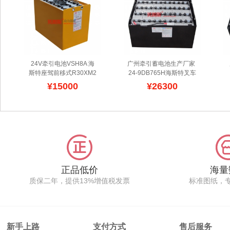
24V牵引电池VSH8A 海
广州牵引蓄电池生产厂家 
斯特座驾前移式R30XM2
24-9DB765H海斯特叉车
叉车蓄电池组出厂价
海斯
E50XN用牵引用铅酸蓄电
¥15000
¥26300
特座驾前移式R30XM2叉
池48V765Ah
广州贝朗斯
车蓄电池组配备日本JIS
作为广东省牵引蓄电池生
进口GS叉车电瓶VSH8A,
产厂家,全力配套海斯特叉
容量十分够力,持续高效的
车E50XN二级市场,性能
工作,让海斯特可以连续使
稳定,交货快速,选用进口
用6小时以上,满足当班的
电池原材料,配置海斯特二
工作要求,价格不贵,可以
手叉车在国内外终端用户
选择贝朗斯为同款替代,工
使用,安装简单,主机均为
作时间差距不大,开口加水
总成吊装,具有体积小、容
正品低价
海量
设计,可以选择自动补水装
量大、寿命长、维护少、
质保二年，提供13%增值税发票
标准图纸，
置.
外形美观等特点,深度放电
后回充性能强,有较好的充
电效率。
新手上路
支付方式
售后服务